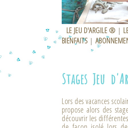
LE JEU D'ARGILE ®
|
L
BIENFAITS
|
ABONNEME
Stages Jeu d'Ar
Lors des vacances scolair
propose alors des sta
découvrir les différente
de façon isolé lors de